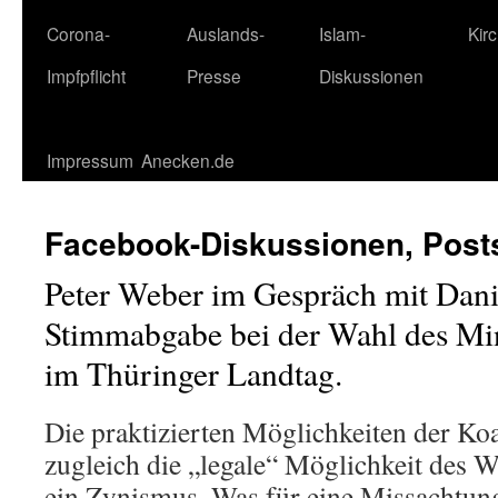
Corona-
Auslands-
Islam-
Kir
Impfpflicht
Presse
Diskussionen
Impressum
Anecken.de
Facebook-Diskussionen, Post
Peter Weber im Gespräch mit Dani
Stimmabgabe bei der Wahl des Min
im Thüringer Landtag.
Die praktizierten Möglichkeiten der Koa
zugleich die „legale“ Möglichkeit des 
ein Zynismus. Was für eine Missachtun