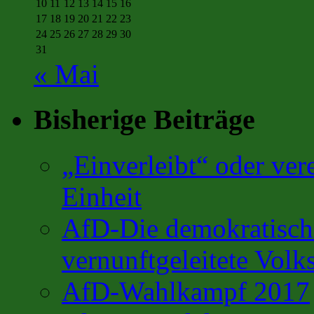
10
11
12
13
14
15
16
17
18
19
20
21
22
23
24
25
26
27
28
29
30
31
« Mai
Bisherige Beiträge
„Einverleibt“ oder ver
Einheit
AfD-Die demokratisch 
vernunftgeleitete Volks
AfD-Wahlkampf 2017