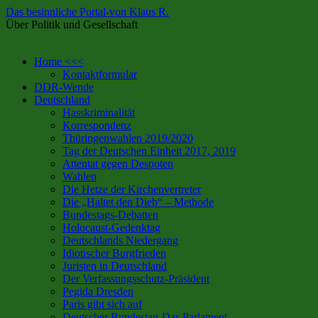
Das besinnliche Portal-von Klaus R.
Über Politik und Gesellschaft
Zum
Home <<<
Inhalt
Kontaktformular
springen
DDR-Wende
Deutschland
Hasskriminalität
Korrespondenz
Thüringenwahlen 2019/2020
Tag der Deutschen Einheit 2017, 2019
Attentat gegen Despoten
Wahlen
Die Hetze der Kirchenvertreter
Die „Haltet den Dieb“ – Methode
Bundestags-Debatten
Holocaust-Gedenktag
Deutschlands Niedergang
Idiotischer Burgfrieden
Juristen in Deutschland
Der Verfassungsschutz-Präsident
Pegida Dresden
Paris gibt sich auf
Deutscher Bundestag-Das Parlament