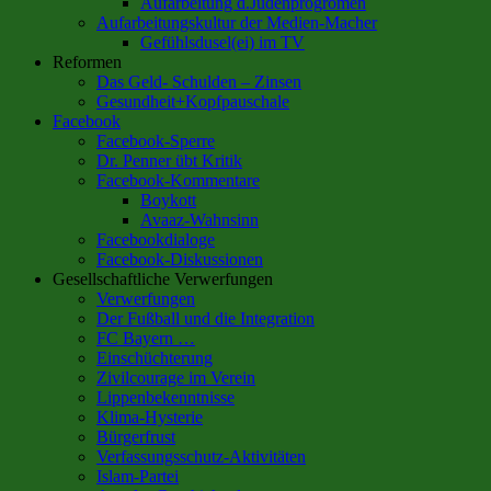
Aufarbeitung d.Judenprogromen
Aufarbeitungskultur der Medien-Macher
Gefühlsdusel(ei) im TV
Reformen
Das Geld- Schulden – Zinsen
Gesundheit+Kopfpauschale
Facebook
Facebook-Sperre
Dr. Penner übt Kritik
Facebook-Kommentare
Boykott
Avaaz-Wahnsinn
Facebookdialoge
Facebook-Diskussionen
Gesellschaftliche Verwerfungen
Verwerfungen
Der Fußball und die Integration
FC Bayern …
Einschüchterung
Zivilcourage im Verein
Lippenbekenntnisse
Klima-Hysterie
Bürgerfrust
Verfassungsschutz-Aktivitäten
Islam-Partei