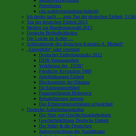
Medienverzweiflung
Populismus
cdu-wahlveranstaltung-buhrufe
Ich denke nach … zum Tag der deutschen Einheit, 3 Ok
Tag der deutschen Einheit 2013
Medien zur Bundestagswahl 2013
Deutsche Befindlichkeiten
Die Leiche im Keller …
Schizophrenie des deutschen Kanzlers A. Merkel?
„Einverleibt“ oder vereinigt
Deutscher Einheitsgedanke 2012
DDR-Vergangenheit
Verklärung der „DDR“
Friedliche Revolution 1989
Jubelblähungen Einheit
Blockparteien der Diktatur
Du Einigungsvehikel
Frauengefängnis Hoheneck
Rehabilitierung pervers
Das Erinnerungsvermögen schwächelt
Deutsche Aufarbeitungskultur
Der Sinn von Geschichtsaufarbeitung
Geschichtsklittung Deutsche Einheit
Der Hitler & die Deutschen
Judenvernichtung der Nazidiktatur