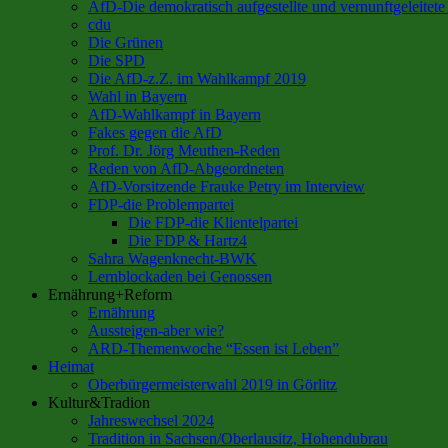
AfD-Die demokratisch aufgestellte und vernunftgeleitete
cdu
Die Grünen
Die SPD
Die AfD-z.Z. im Wahlkampf 2019
Wahl in Bayern
AfD-Wahlkampf in Bayern
Fakes gegen die AfD
Prof. Dr. Jörg Meuthen-Reden
Reden von AfD-Abgeordneten
AfD-Vorsitzende Frauke Petry im Interview
FDP-die Problempartei
Die FDP-die Klientelpartei
Die FDP & Hartz4
Sahra Wagenknecht-BWK
Lernblockaden bei Genossen
Ernährung+Reform
Ernährung
Aussteigen-aber wie?
ARD-Themenwoche “Essen ist Leben”
Heimat
Oberbürgermeisterwahl 2019 in Görlitz
Kultur&Tradion
Jahreswechsel 2024
Tradition in Sachsen/Oberlausitz, Hohendubrau