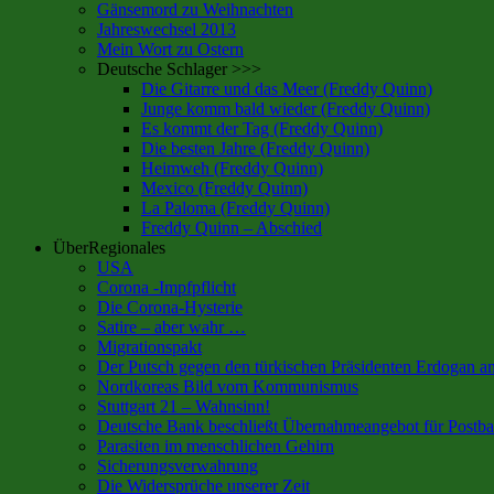
Gänsemord zu Weihnachten
Jahreswechsel 2013
Mein Wort zu Ostern
Deutsche Schlager >>>
Die Gitarre und das Meer (Freddy Quinn)
Junge komm bald wieder (Freddy Quinn)
Es kommt der Tag (Freddy Quinn)
Die besten Jahre (Freddy Quinn)
Heimweh (Freddy Quinn)
Mexico (Freddy Quinn)
La Paloma (Freddy Quinn)
Freddy Quinn – Abschied
ÜberRegionales
USA
Corona -Impfpflicht
Die Corona-Hysterie
Satire – aber wahr …
Migrationspakt
Der Putsch gegen den türkischen Präsidenten Erdogan 
Nordkoreas Bild vom Kommunismus
Stuttgart 21 – Wahnsinn!
Deutsche Bank beschließt Übernahmeangebot für Postb
Parasiten im menschlichen Gehirn
Sicherungsverwahrung
Die Widersprüche unserer Zeit