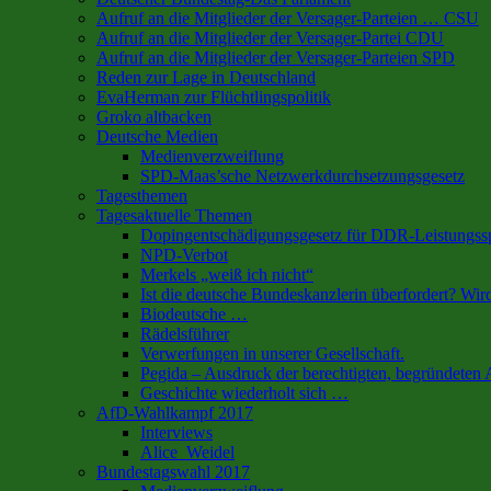
Aufruf an die Mitglieder der Versager-Parteien … CSU
Aufruf an die Mitglieder der Versager-Partei CDU
Aufruf an die Mitglieder der Versager-Parteien SPD
Reden zur Lage in Deutschland
EvaHerman zur Flüchtlingspolitik
Groko altbacken
Deutsche Medien
Medienverzweiflung
SPD-Maas’sche Netzwerkdurchsetzungsgesetz
Tagesthemen
Tagesaktuelle Themen
Dopingentschädigungsgesetz für DDR-Leistungssp
NPD-Verbot
Merkels „weiß ich nicht“
Ist die deutsche Bundeskanzlerin überfordert? Wir
Biodeutsche …
Rädelsführer
Verwerfungen in unserer Gesellschaft.
Pegida – Ausdruck der berechtigten, begründeten 
Geschichte wiederholt sich …
AfD-Wahlkampf 2017
Interviews
Alice_Weidel
Bundestagswahl 2017