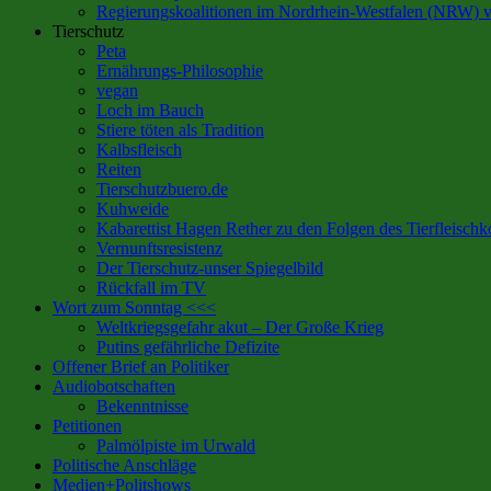
Regierungskoalitionen im Nordrhein-Westfalen (NRW) 
Tierschutz
Peta
Ernährungs-Philosophie
vegan
Loch im Bauch
Stiere töten als Tradition
Kalbsfleisch
Reiten
Tierschutzbuero.de
Kuhweide
Kabarettist Hagen Rether zu den Folgen des Tierfleisch
Vernunftsresistenz
Der Tierschutz-unser Spiegelbild
Rückfall im TV
Wort zum Sonntag <<<
Weltkriegsgefahr akut – Der Große Krieg
Putins gefährliche Defizite
Offener Brief an Politiker
Audiobotschaften
Bekenntnisse
Petitionen
Palmölpiste im Urwald
Politische Anschläge
Medien+Politshows