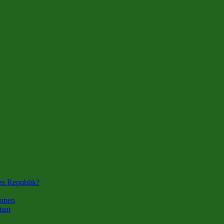
en Republik?
ommen
taat