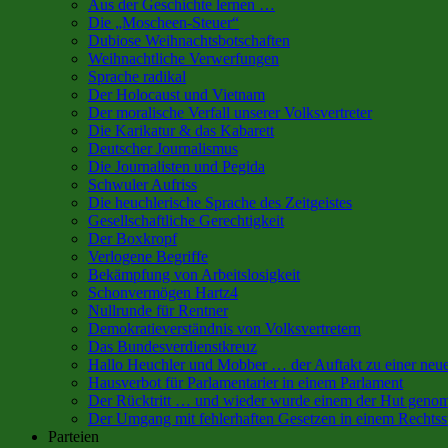
Aus der Geschichte lernen …
Die „Moscheen-Steuer“
Dubiose Weihnachtsbotschaften
Weihnachtliche Verwerfungen
Sprache radikal
Der Holocaust und Vietnam
Der moralische Verfall unserer Volksvertreter
Die Karikatur & das Kabarett
Deutscher Journalismus
Die Journalisten und Pegida
Schwuler Aufriss
Die heuchlerische Sprache des Zeitgeistes
Gesellschaftliche Gerechtigkeit
Der Boxkropf
Verlogene Begriffe
Bekämpfung von Arbeitslosigkeit
Schonvermögen Hartz4
Nullrunde für Rentner
Demokratieverständnis von Volksvertretern
Das Bundesverdienstkreuz
Hallo Heuchler und Mobber … der Auftakt zu einer neu
Hausverbot für Parlamentarier in einem Parlament
Der Rücktritt … und wieder wurde einem der Hut gen
Der Umgang mit fehlerhaften Gesetzen in einem Rechtss
Parteien