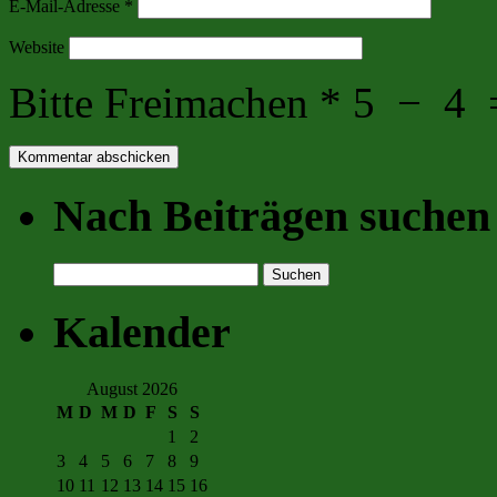
E-Mail-Adresse
*
Website
Bitte Freimachen
*
5
−
4
Nach Beiträgen suchen
Suchen
nach:
Kalender
August 2026
M
D
M
D
F
S
S
1
2
3
4
5
6
7
8
9
10
11
12
13
14
15
16