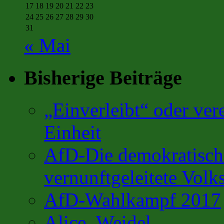
17
18
19
20
21
22
23
24
25
26
27
28
29
30
31
« Mai
Bisherige Beiträge
„Einverleibt“ oder ver
Einheit
AfD-Die demokratisch 
vernunftgeleitete Volks
AfD-Wahlkampf 2017
Alice_Weidel