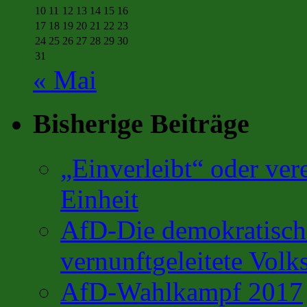
10
11
12
13
14
15
16
17
18
19
20
21
22
23
24
25
26
27
28
29
30
31
« Mai
Bisherige Beiträge
„Einverleibt“ oder ver
Einheit
AfD-Die demokratisch 
vernunftgeleitete Volks
AfD-Wahlkampf 2017