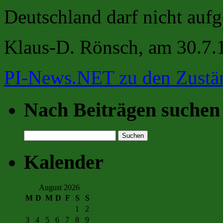
Deutschland darf nicht aufg
Klaus-D. Rönsch, am 30.7.
PI-News.NET zu den Zustän
Nach Beiträgen suchen
Suchen
nach:
Kalender
August 2026
M
D
M
D
F
S
S
1
2
3
4
5
6
7
8
9